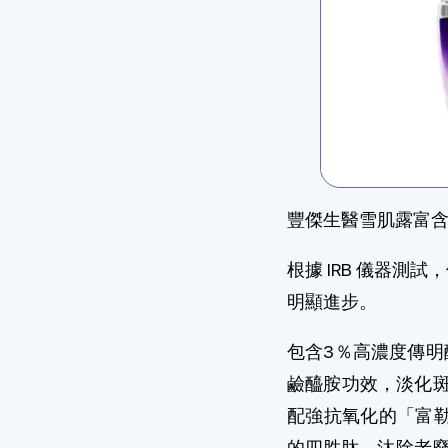
豐傑生醫雪肌露富含多
根據 IRB 儀器測
明顯進步。
包含3％高濃度傳
鹼醯胺功效，淡化斑
配強抗氧化的「富
的四胜肽，汰除老