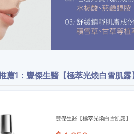
推薦1：
豐傑生醫【極萃光煥白雪肌露
豐傑生醫【極萃光煥白雪肌露】