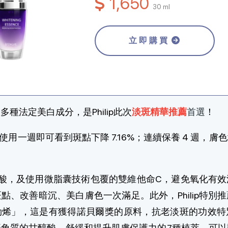
1,650
30 ml
立即購買
種法定美白成分，是Philip此次
淡斑精華推薦
首選
！
試，使用一週即可看到斑點下降 7.16%；連續保養 4 週，
明酸，及使用微脂囊技術包覆的雙維他命C，避免氧化有效
點、改善暗沉、美白膚色一次滿足。此外，Philip特別
勒烯」，這是有獲得諾貝爾獎的原料，抗老淡斑的功效特
廢角質的甘醇酸，舒緩和提升肌膚保護力的7種植萃，可以