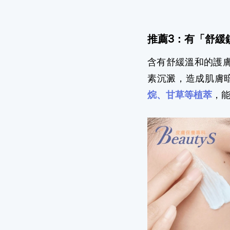
推薦3：有「舒緩
含有舒緩溫和的護
素沉澱，造成肌膚暗
烷、甘草等植萃
，