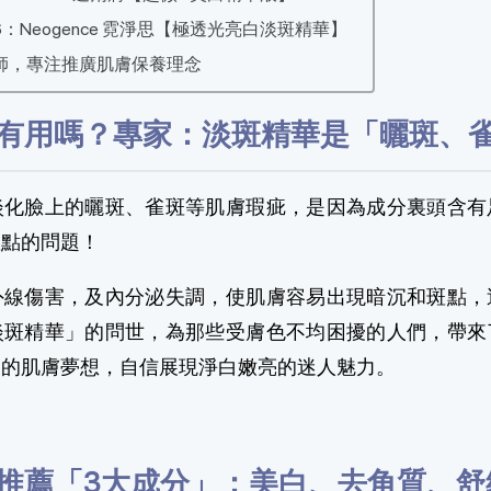
：Neogence 霓淨思【極透光亮白淡斑精華】
師，專注推廣肌膚保養理念
有用嗎？專家：淡斑精華是「曬斑、
淡化臉上的曬斑、雀斑等肌膚瑕疵，是因為成分裏頭含有
斑點的問題！
外線傷害，及內分泌失調，使肌膚容易出現暗沉和斑點，
淡斑精華」的問世，為那些受膚色不均困擾的人們，帶來
瑕的肌膚夢想，自信展現淨白嫩亮的迷人魅力。
推薦「3大成分」：美白、去角質、舒