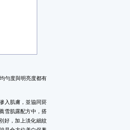
膚色均勻度與明亮度都有
滲入肌膚，並協同菸
推薦雪肌露配方中，搭
別好，加上淡化細紋
說是全方位美白保養