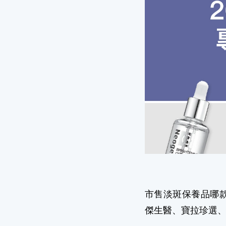
市售淡斑保養品哪款
傑生醫、寶拉珍選、