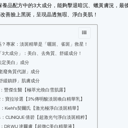
，淡斑保養品配方中的3大成分，能夠擊退暗沉、蠟黃膚況，最
家改善臉上黑斑，呈現晶透無瑕、淨白美肌！
嗎？專家：淡斑精華是「曬斑、雀斑」救星！
「3大成分」：美白、去角質、舒緩成分！
法定美白」成分
老廢角質代謝」成分
舒緩鎮靜」肌膚成分
1：豐傑生醫【極萃光煥白雪肌露】
2：寶拉珍選【3%傳明酸淡斑喚白精華乳】
：Kiehl's契爾氏【激光極淨白淡斑精華】
：CLINIQUE 倩碧【超激光勻淨白淡斑精粹】
：DR.WU 達爾膚【超微C美白精華液】