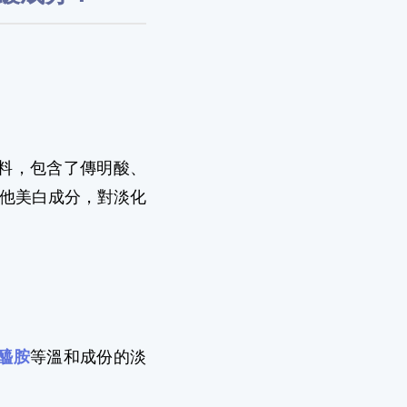
原料，包含了傳明酸、
他美白成分，對淡化
醯胺
等溫和成份的淡