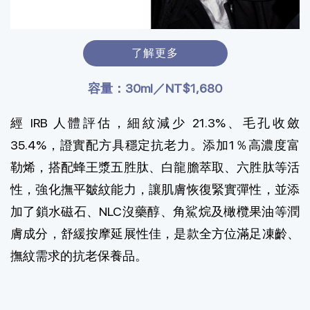
了解更多
容量：30ml／NT$1,680
經 IRB 人體評估，細紋減少 21.3%、毛孔收斂
35.4%，證實配方具穩定抗老力。添加1％高濃度富
勒烯，搭配蜂王漿五胜肽、白龍膽萃取、六胜肽等活
性，強化撫平皺紋能力，讓肌膚恢復緊實彈性，並添
加了鎖水磁石、NLC沒藥醇、角鯊烷及橄欖果油等潤
膚成分，舒緩按摩延展性佳，是款全方位滿足凍齡、
撫紋需求的抗老保養品。