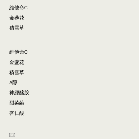
維他命C
金盞花
積雪草
維他命C
金盞花
積雪草
A醇
神經醯胺
甜菜鹼
杏仁酸