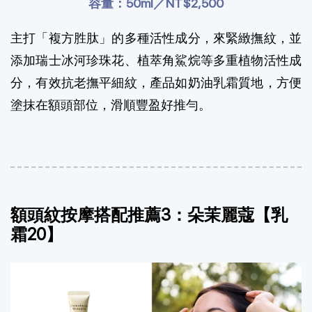
容量：50ml／NT$2,500
主打「複方胜肽」的多種活性成分，來緊緻撫紋，並
添加瑞士冰河珍珠花、植萃角鯊烷等多重植物活性成
分，有效抗老撫平細紋，產品如奶油乳霜質地，方便
塗抹在額頭部位，滑順豐盈好推勻。
額頭紋按摩搭配推薦3：朵茉麗蔻【乳
霜20】