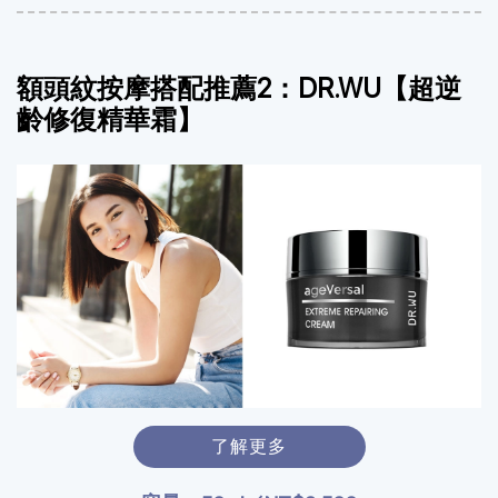
額頭紋按摩搭配推薦2：DR.WU【超逆
齡修復精華霜】
了解更多