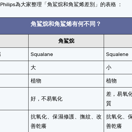
hilips為大家整理「角鯊烷和角鯊烯差別」的表格 ：
角鯊烷和角鯊烯有何不同？
角鯊烷
稱
Squalane
Squalene
大
小
植物
植物
差，易氧
好，不易氧化
質
抗氧化、保濕修護、撫紋、改
抗氧化、
善乾癢
善乾癢