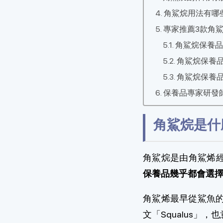
角鯊烷用法有哪
專家推薦3款角
角鯊烷保養品
角鯊烷保養品
角鯊烷保養品
保養品專家研發
角鯊烷是什
角鯊烷是由角鯊烯
保養品幾乎都會選
角鯊烯最早從鯊魚的
文「Squalus