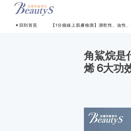
✦回到首頁
【1分鐘線上肌膚檢測】測乾性、油性、
角鯊烷是
烯 6大功