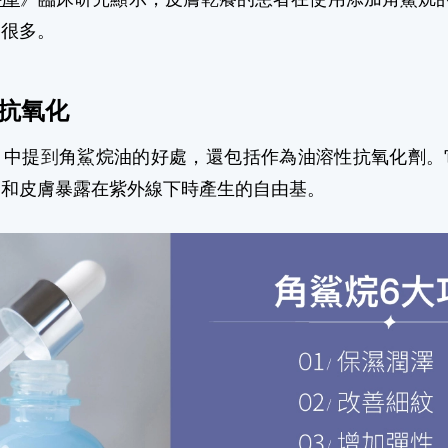
了很多。
抗氧化
》中提
到
角鯊烷油的好處，還包括作為油溶性抗氧化劑。
中和皮膚暴露在紫外線下時產生的自由基。