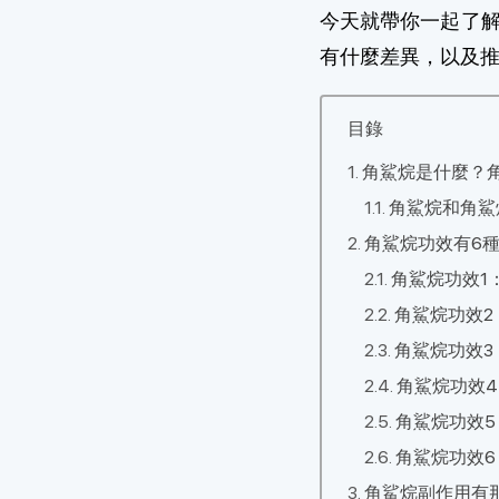
今天就帶你一起了
有什麼差異，以及推
目錄
角鯊烷是什麼？
角鯊烷和角鯊
角鯊烷功效有6
角鯊烷功效1
角鯊烷功效2
角鯊烷功效3
角鯊烷功效
角鯊烷功效5
角鯊烷功效6
角鯊烷副作用有