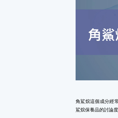
角鯊烷這個成分經
鯊烷保養品的討論