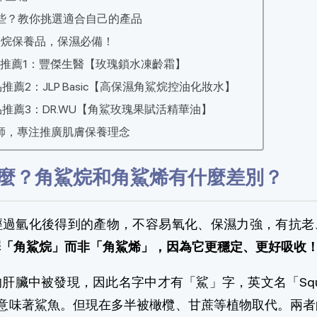
些？教你挑選適合自己的產品
鯊烷保養品，保濕必備！
推薦1：豐傑生醫【玫瑰鎖水凍齡霜】
推薦2：JLP Basic【高保濕角鯊烷控油化妝水】
推薦3：DR.WU【角鯊玫瑰果賦活精華油】
師，專注推廣肌膚保養理念
麼？角鯊烷和角鯊烯有什麼差別？
經過氫化後得到的產物，不容易氧化、保濕力強，有抗老
擇「角鯊烷」而非「角鯊烯」，因為它更穩定、更好吸收
肝臟中被發現，因此名字中才有「鯊」字，英文名「Squa
」，也意味著鯊魚。但現在多半被橄欖、甘蔗等植物取代。兩