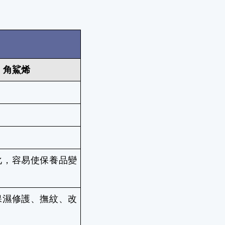
角鯊烯
化，容易使保養品變
保濕修護、撫紋、改