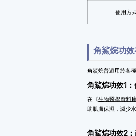
使用方
角鯊烷功效
角鯊烷普遍用於各
角鯊烷功效1：
在《
生物醫學資料
助肌膚保濕，減少
角鯊烷功效2：